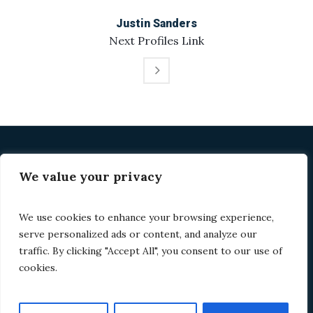
Justin Sanders
Next
Profiles
Link
We value your privacy
Home
About Us
Ministries
Media
Contacts
We use cookies to enhance your browsing experience,
serve personalized ads or content, and analyze our
traffic. By clicking "Accept All", you consent to our use of
cookies.
© 2024 Stoke-on-Trent SDA Church | Site by
Allen
Chigodo